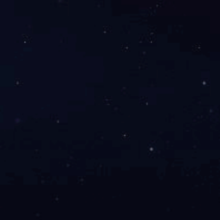
微信公
众号
扫一扫
关注我