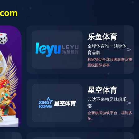
全国服务热

线
0429-4561565
样本下载
下属企业
半岛在线体育网
大
型