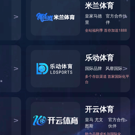
高吸程矿用卧式多级泵
大
型