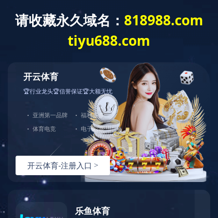
当前位置：首页
产品展厅
MD(SSP)型双入口对称平衡泵
MD(SSP)型双入口对称平衡泵
点击图片进入产品详情
小
小
型
型
MD(SSP)型双入口对称平衡泵
MD(SSP)型双入口对称平衡泵
小
型