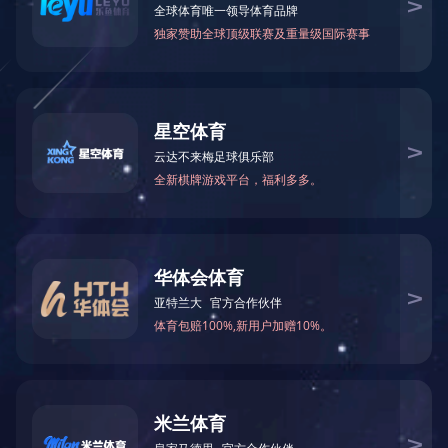
MD(SSP)型双入口对称平衡泵
辽ICP备09009061号-1
辽公网安备000000
版权所有：半岛在线体育网
技术支持：辽宁华睿科技有限公司
地址：
辽宁省葫芦岛市高桥经济开发区
米兰官方版网站登录入口
|
IM官方版网站登录入口
|
米兰web版
登录入口
|
天启app官网
|
中欧官方网站
|
云开买球入口(中国)官
方网站网页版登录入口/手机版
|
米兰平台
|
宝威官方网站
|
半岛
注册
|


